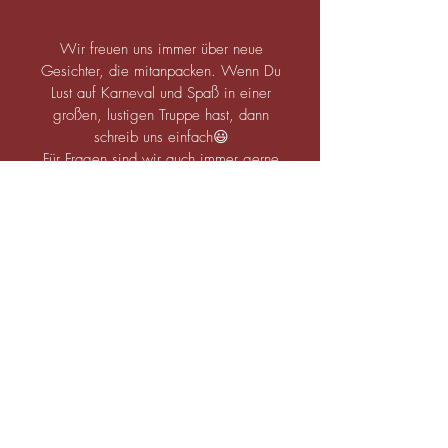
Wir freuen uns immer über neue
Gesichter, die mitanpacken. Wenn Du
Lust auf Karneval und Spaß in einer
großen, lustigen Truppe hast, dann
schreib uns einfach😃
Für Fragen sind wir auch immer gerne
da😉
Kontakt
Tim Langer
Tel:
0152/25240017
E-mail:
boeseborbeckerbuben@gmail.com